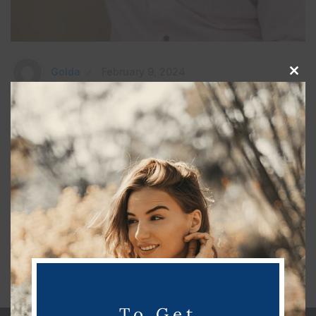
Golda
February 9, 2024
C
l
இயக்குனர் சசிகுமாரின் நடிப்பில் freedom
o
திரைப்படம் பான் இந்தியா திரைப்படமாக
s
உருவாகிறது!
e
t
h
இயக்குனருமான நடிகருமான சசிகுமாரின் ஃப்ரீடம் திரைப்படம்
i
பான் இந்தியா திரைப்படமாக உருவாகிறது. இந்தத்
s
திரைப்படத்தில் பிரபல மலையாள நடிகை லிஜோ
m
o
Read More
d
u
To Get
l