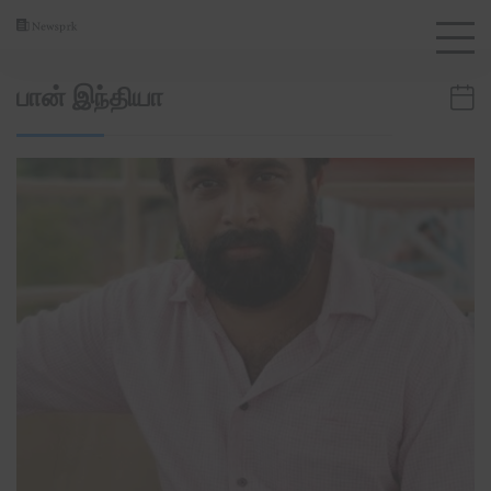
S
k
i
பான் இந்தியா
p
t
o
c
o
n
t
e
n
t