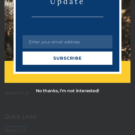
Update
Categories
PRDots
Uncategorized
Enter your email address
அரசியல்
E
m
ஆன்மீகம்
SUBSCRIBE
a
i
தொழில்நுட்பம்
l
பொழுதுபோக்கு
No thanks, I’m not interested!
விளையாட்டு
Quick Links
About US