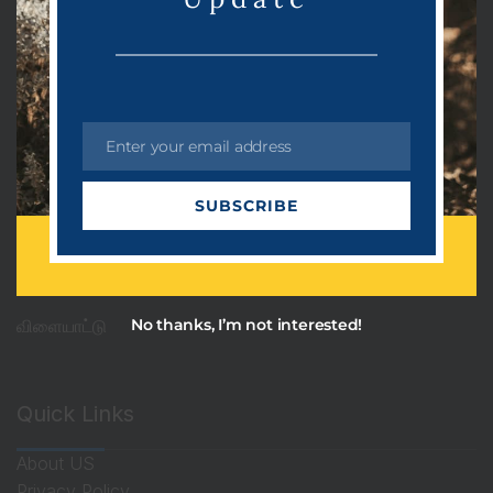
Categories
PRDots
Uncategorized
Enter your email address
அரசியல்
E
m
ஆன்மீகம்
SUBSCRIBE
a
தொழில்நுட்பம்
i
l
பொழுதுபோக்கு
No thanks, I’m not interested!
விளையாட்டு
Quick Links
About US
Privacy Policy