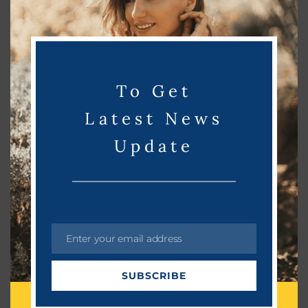
s
m
o
d
u
To Get
l
e
Latest News
Update
Enter your email address
E
m
SUBSCRIBE
Golda
August 4, 2023
a
i