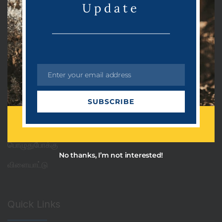
Update
Categories
PRDots
Uncategorized
Enter your email address
E
அரசியல்
m
SUBSCRIBE
a
ஆன்மீகம்
i
தொழில்நுட்பம்
l
பொழுதுபோக்கு
No thanks, I’m not interested!
விளையாட்டு
Quick Links