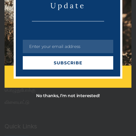
Update
Categories
PRDots
Uncategorized
Enter your email address
E
அரசியல்
m
SUBSCRIBE
a
ஆன்மீகம்
i
தொழில்நுட்பம்
l
பொழுதுபோக்கு
No thanks, I’m not interested!
விளையாட்டு
Quick Links