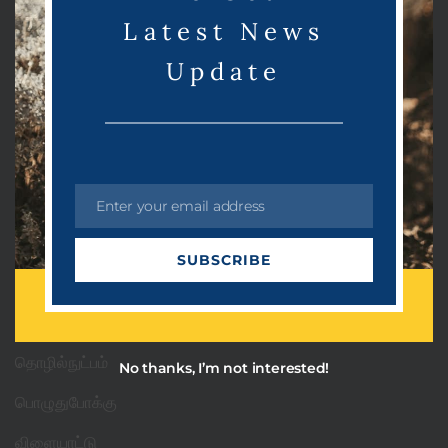
e
Latest News
Update
Categories
PRDots
Enter your email address
E
m
Uncategorized
SUBSCRIBE
a
அரசியல்
i
l
ஆன்மீகம்
தொழில்நுட்பம்
No thanks, I’m not interested!
பொழுதுபோக்கு
விளையாட்டு