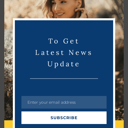
s
Read More
m
o
d
u
To Get
l
e
Latest News
Update
Enter your email address
E
m
SUBSCRIBE
a
Golda
August 7, 2023
i