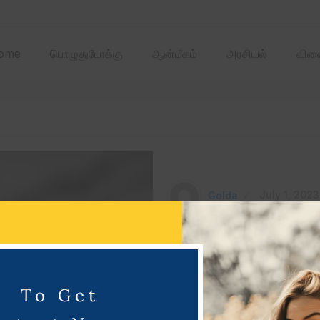
2025 ஏப்ரல்‌ மாதத்
ome
பொழுதுபோக்கு
ஆன்மீகம்
அரசியல்
விளை
Golda
July 1, 2023
டைமண்ட் லீக் தடகள ப
முறையாக தங்கப்பதக்
To Get
டைமண்ட் லீக் தடகள போட்டியில்
வென்றார். டைமண்ட் லீக் தடகள ப