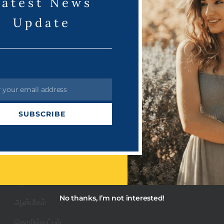
Latest News
Update
Read More
r your email address
Categories
Quick Links
SUBSCRIBE
About US
PRDots
Privacy Policy
Uncategorized
Terms & Condition
அரசியல்
No thanks, I’m not interested!
ஆன்மீகம்
தொழில்நுட்பம்