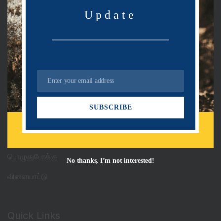
Update
Categories
PRDots
Uncategorized
Enter your email address
E
அரசியல்
m
SUBSCRIBE
a
ஆன்மீகம்
i
l
தொழில்நுட்பம்
பொழுதுபோக்கு
No thanks, I’m not interested!
விளையாட்டு
Quick Links