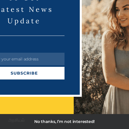
Latest News
Read More
Update
r your email address
SUBSCRIBE
Categories
Quick Links
About US
PRDots
Privacy Policy
Uncategorized
Terms & Condition
அரசியல்
No thanks, I’m not interested!