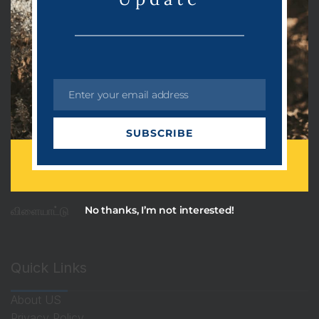
Categories
PRDots
Uncategorized
Enter your email address
அரசியல்
E
m
ஆன்மீகம்
SUBSCRIBE
a
தொழில்நுட்பம்
i
l
பொழுதுபோக்கு
விளையாட்டு
No thanks, I’m not interested!
Quick Links
About US
Privacy Policy