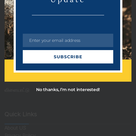
Categories
PRDots
Uncategorized
Enter your email address
அரசியல்
E
m
ஆன்மீகம்
SUBSCRIBE
a
தொழில்நுட்பம்
i
l
பொழுதுபோக்கு
No thanks, I’m not interested!
விளையாட்டு
Quick Links
About US
Privacy Policy