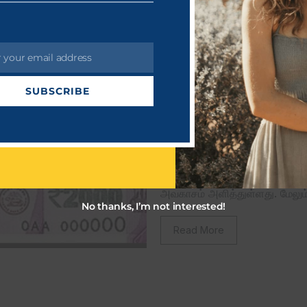
r your email address
Golda
July 25, 20
SUBSCRIBE
2000 ரூபாய் மாற்ற கா
நிதியமைச்சர் பங்கஜ் ச
2000 ரூபாய் நோட்டுகளை மாற்றம
அவகாசம் அளித்துள்ளது. மேலு
No thanks, I’m not interested!
Read More