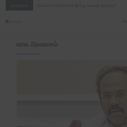
S
டிரெண்டிங்
சென்னை மெரினாவில் இன்று உணவுத் திருவிழா!
k
i
H
p
t
o
கால அவகாசம்
c
o
n
t
e
n
t