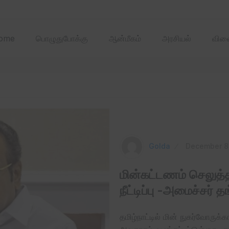
2025 ஏப்ரல்‌ மாதத்
ome
பொழுதுபோக்கு
ஆன்மீகம்
அரசியல்
விளை
Golda
December 8
மின்கட்டணம் செலுத்
நீட்டிப்பு -அமைச்சர் த
தமிழ்நாட்டில் மின் நுகர்வோருக