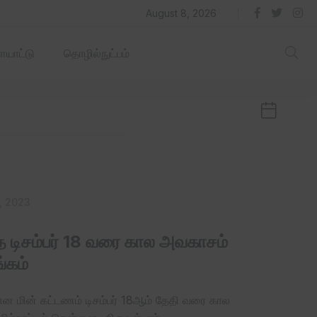
தில் ஏரோஹப் செயல்படும் -தமிழ்நாடு‌அரசு‌!
August 8, 2026
யாட்டு
தொழில்நுட்பம்
, 2023
த டிசம்பர் 18 வரை கால அவகாசம்
ங்கம்
்கான மின் கட்டணம் டிசம்பர் 18ஆம் தேதி வரை கால