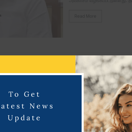
அவகாசம் வழங்கப்பட்டுள்ளது. தம
Read More
Golda
August 3, 2
வருமான வரி செலுத்த
To Get
வருமான வரி செலுத்த தவறினால
Latest News
அவகாசம் ஜூலை 31ஆம் தேதி ம
Update
Read More