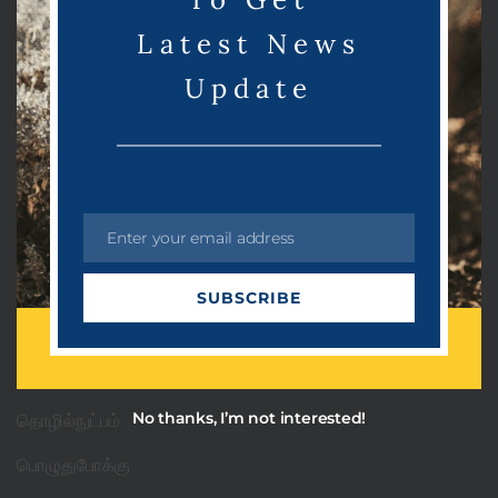
e
Latest News
Update
Categories
Enter your email address
PRDots
E
m
Uncategorized
SUBSCRIBE
a
அரசியல்
i
l
ஆன்மீகம்
No thanks, I’m not interested!
தொழில்நுட்பம்
பொழுதுபோக்கு