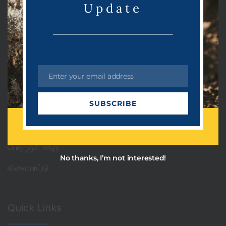
Update
Categories
PRDots
Uncategorized
Enter your email address
E
அரசியல்
m
SUBSCRIBE
a
ஆன்மீகம்
i
தொழில்நுட்பம்
l
பொழுதுபோக்கு
No thanks, I’m not interested!
விளையாட்டு
Quick Links