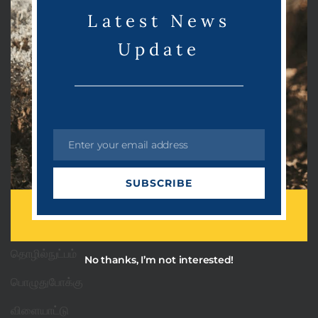
e
Latest News
Update
Categories
PRDots
Enter your email address
E
Uncategorized
m
SUBSCRIBE
a
அரசியல்
i
l
ஆன்மீகம்
தொழில்நுட்பம்
No thanks, I’m not interested!
பொழுதுபோக்கு
விளையாட்டு