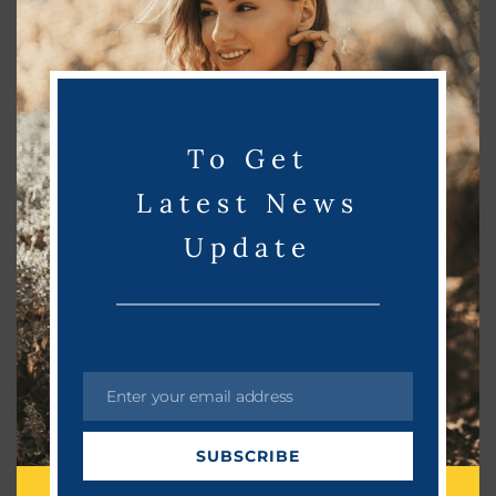
Read More
s
m
o
d
u
To Get
l
e
Latest News
Update
Enter your email address
E
m
Golda
April 29, 2023
SUBSCRIBE
a
i