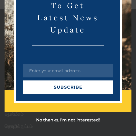
To Get
l
e
Latest News
Update
Categories
Enter your email address
E
PRDots
m
SUBSCRIBE
a
Uncategorized
i
அரசியல்
l
ஆன்மீகம்
No thanks, I’m not interested!
தொழில்நுட்பம்