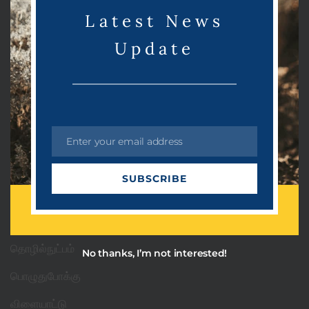
e
Latest News
Update
Categories
PRDots
Enter your email address
E
Uncategorized
m
SUBSCRIBE
a
அரசியல்
i
l
ஆன்மீகம்
தொழில்நுட்பம்
No thanks, I’m not interested!
பொழுதுபோக்கு
விளையாட்டு