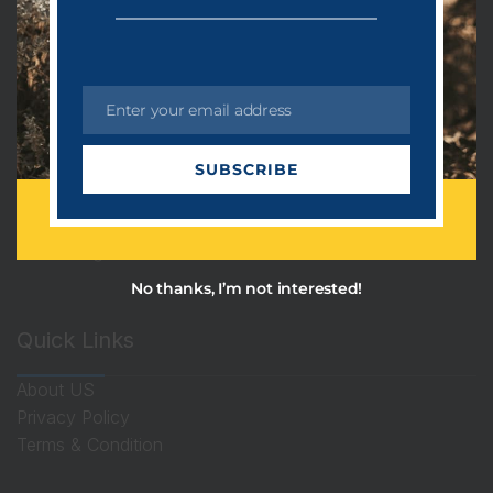
Uncategorized
அரசியல்
Enter your email address
ஆன்மீகம்
E
m
தொழில்நுட்பம்
SUBSCRIBE
a
i
பொழுதுபோக்கு
l
விளையாட்டு
No thanks, I’m not interested!
Quick Links
About US
Privacy Policy
Terms & Condition