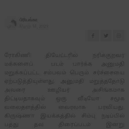
பிரியங்கா
March 14, 2023
ரோகிணி
தியேட்டரில்
நரிக்குறவர்
மக்களைப்
படம்
பார்க்க
அனுமதி
மறுக்கப்பட்ட
சம்பவம்
பெரும்
சர்ச்சையை
ஏற்படுத்தியுள்ளது
.
அனுமதி
மறுத்ததோடு
அவரை
ஊழியர்
அசிங்கமாக
திட்டியதாகவும்
ஒரு
வீடியோ
சமூக
வலைதளத்தில்
வைரலாக பரவியது
.
கிருஷ்ணா
இயக்கத்தில்
சிம்பு
நடிப்பில்
பத்து
தல
திரைப்படம்
இன்று