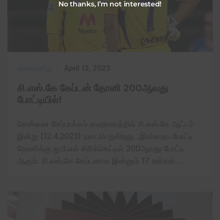
No thanks, I’m not interested!
விளையாட்டு
April 13, 2023
சி.எஸ்.கே கேப்டன் தோனி 200ஆவது
போட்டியில்!
சென்னை சேப்பாக்கம் மைதானத்தில் சி.எஸ்.கே ஆட்டம்
இன்று (12.4.2023) நடைபெறுகிறது. .இன்றைய போட்டி
தோனிக்கு ஐ.பி.எல் கிரிக்கெட்டில் 200ஆவது போட்டி
ஆகும். சி.எஸ்.கே கேப்டனாக இன்னும் 17 ரன்கள்…