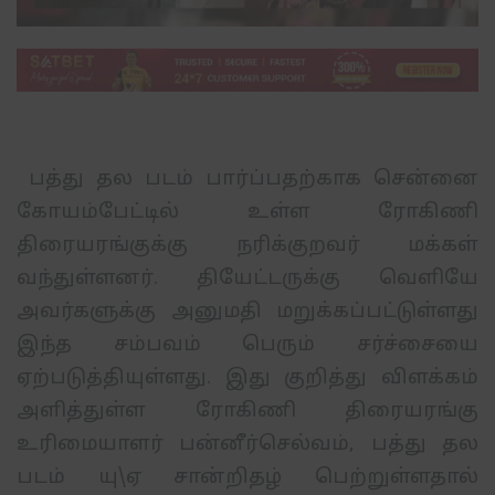
பத்து
தல
படம்
பார்ப்பதற்காக
சென்னை
கோயம்பேட்டில்
உள்ள
ரோகிணி
திரையரங்குக்கு
நரிக்குறவர்
மக்கள்
வந்துள்ளனர்
.
தியேட்டருக்கு
வெளியே
அவர்களுக்கு
அனுமதி
மறுக்கப்பட்டுள்ளது
இந்த
சம்பவம்
பெரும்
சர்ச்சையை
ஏற்படுத்தியுள்ளது
.
இது
குறித்து
விளக்கம்
அளித்துள்ள
ரோகிணி
திரையரங்கு
உரிமையாளர்
பன்னீர்செல்வம்
,
பத்து
தல
படம்
யு
\
ஏ
சான்றிதழ்
பெற்றுள்ளதால்