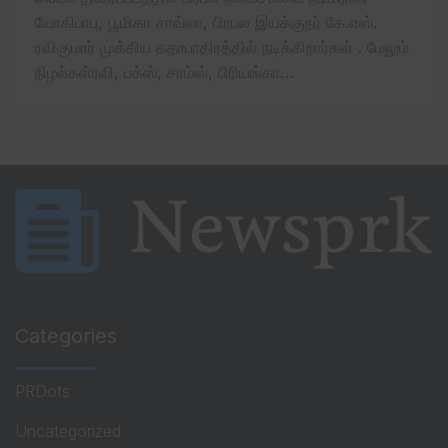
யோகிபாபு, பூமிகா சாவ்லா, பிரபல இயக்குநர் கே.எஸ்.
ரவிகுமார் முக்கிய கதாபாதிரத்தில் நடிக்கிறார்கள் . மேலும்
நிழல்கள்ரவி, பக்ஸ், சாம்ஸ், பிரியங்கா…
Categories
PRDots
Uncategorized