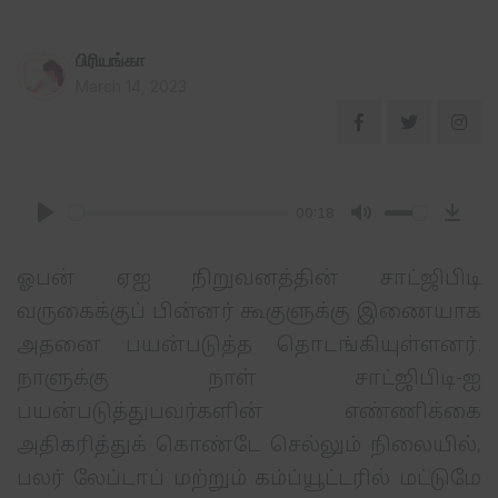
பிரியங்கா
March 14, 2023
00:18
P
M
D
l
u
o
ஓபன் ஏஐ நிறுவனத்தின் சாட்ஜிபிடி
a
t
w
வருகைக்குப் பின்னர் கூகுளுக்கு இணையாக
y
e
n
அதனை பயன்படுத்த தொடங்கியுள்ளனர்.
l
நாளுக்கு நாள் சாட்ஜிபிடி-ஐ
o
பயன்படுத்துபவர்களின் எண்ணிக்கை
a
அதிகரித்துக் கொண்டே செல்லும் நிலையில்,
d
பலர் லேப்டாப் மற்றும் கம்ப்யூட்டரில் மட்டுமே